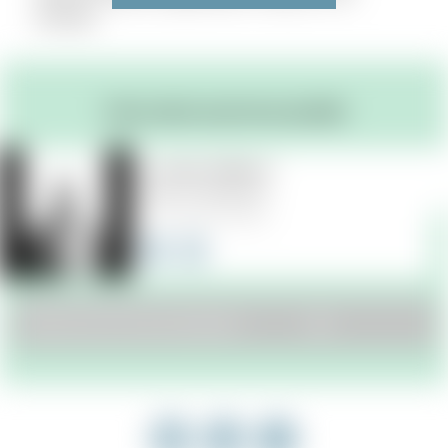
bepalingen.
Neem contact op met onze specialist
mr. Gunnar Oudshoorn
Meester in Arbeidsrecht
+31 (0) 6 3479 9913
MEER OVER GUNNAR OUDSHOORN