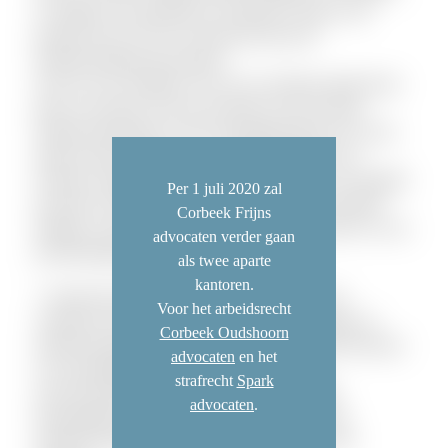
en werkgever niet hetzelfde zijn. Anderzijds, omdat in veel
gevallen ook een CAO van invloed kan zijn op de
arbeidsverhouding tussen partijen.
Zowel voor een werkgever als voor een werknemer geldt dat het
goed is om kritisch te zijn op de inhoud van nog te sluiten
arbeidsovereenkomsten. Geven de bepalingen goed weer wat de
partijen willen afspreken? Is er voldoende nagedacht over
eventuele verlengingen van arbeidsovereenkomsten voor bepaalde
Per 1 juli 2020 zal
tijd onder de nieuwe Wet Werk en Zekerheid? Zijn specifieke
Corbeek Frijns
bedingen, zoals een concurrentiebeding, goed verwoord? Is er een
advocaten verder gaan
personeelsreglement dat van toepassing is?
als twee aparte
kantoren.
* Corbeek Frijns Advocaten staat zowel werkgevers als
Voor het arbeidsrecht
werknemers bij als het gaat om het opstellen en aangaan van
Corbeek Oudshoorn
arbeidsovereenkomsten. Ook adviseert Corbeek Frijns Advocaten
advocaten
en het
over proeftijdbedingen, geheimhoudingsbedingen,
strafrecht
Spark
nevenwerkzaamhedenbedingen, studiekostenbedingen,
advocaten
.
ketenregelingen, aanzegplicht, eenzijdige wijziging van
arbeidsvoorwaarden, opzegtermijnen en uitleg van CAO-